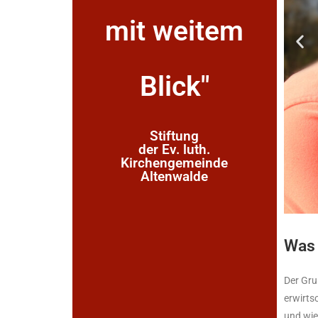
mit weitem
Blick"
Stiftung
der Ev. luth.
Kirchengemeinde
Altenwalde
Was 
Der Gru
erwirts
und wie